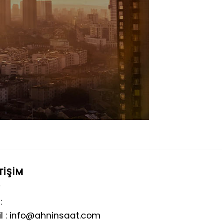
TIŞIM
:
l : info@ahninsaat.com